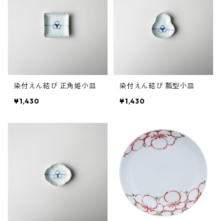
染付えん結び 正角姫小皿
染付えん結び 瓢型小皿
¥1,430
¥1,430