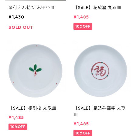
染付えん結び 木甲小皿
【SALE】花絵濃 丸取皿
¥1,430
¥1,485
10%OFF
SOLD OUT
【SALE】根引松 丸取皿
【SALE】見込み福字 丸取
皿
¥1,485
¥1,485
10%OFF
10%OFF