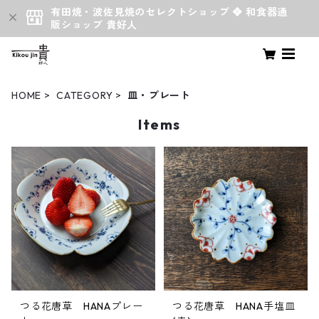
有田焼・波佐見焼のセレクトショップ ❖ 和食器通
販ショップ 貴好人
HOME
CATEGORY
皿・プレート
Items
つる花唐草 HANAプレー
つる花唐草 HANA手塩皿