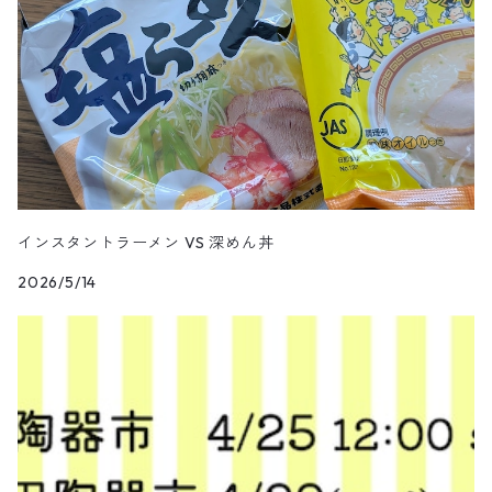
しん窯 - 青花 -
手塩皿
敏彩窯
豆皿・小皿
雅幸窯
珍味皿
手塩皿
仕切り皿
インスタントラーメン VS 深めん丼
みかわち焼
2026/5/14
その他