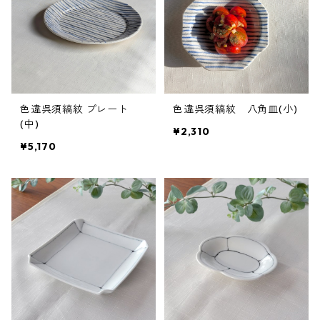
色違呉須縞紋 プレート
色違呉須縞紋 八角皿(小)
(中)
¥2,310
¥5,170