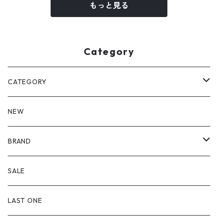
もっと見る
Category
CATEGORY
皿・プレート
NEW
丸（9cm～ / 三寸皿）
鉢・ボウル
BRAND
丸（12cm～ / 四寸皿）
小付・小鉢
飯碗・どんぶり
喜鶴製陶
SALE
丸（15cm～ / 五寸皿）
中鉢（12cm～）
飯碗
湯のみ・カップ
福泉窯
LAST ONE