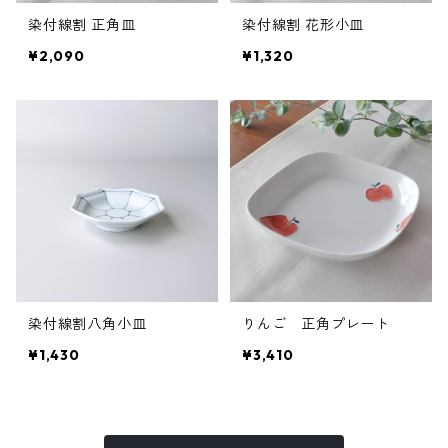
染付線割 正角皿
染付線割 花形小皿
¥2,090
¥1,320
染付線割八角小皿
りんご 正角プレート
¥1,430
¥3,410