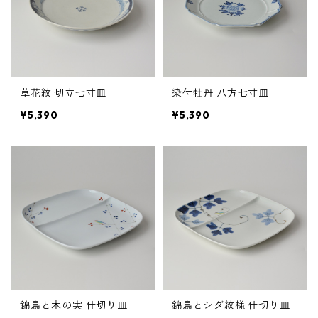
草花紋 切立七寸皿
染付牡丹 八方七寸皿
¥5,390
¥5,390
錦鳥と木の実 仕切り皿
錦鳥とシダ紋様 仕切り皿