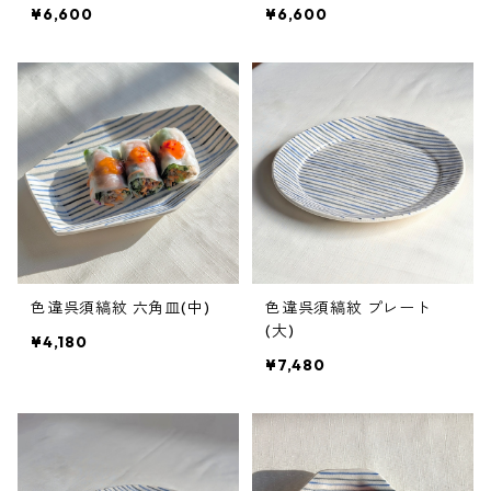
¥6,600
¥6,600
色違呉須縞紋 六角皿(中)
色違呉須縞紋 プレート
(大)
¥4,180
¥7,480