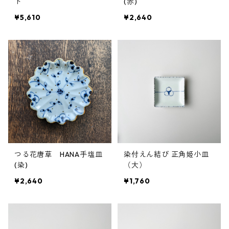
ト
(赤)
¥5,610
¥2,640
つる花唐草 HANA手塩皿
染付えん結び 正角姫小皿
(染)
（大）
¥2,640
¥1,760