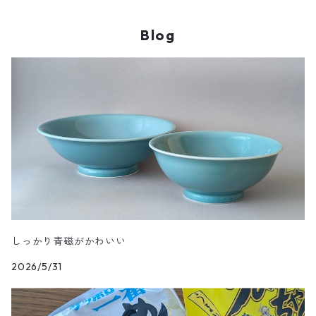
丸（18cm～ / 六寸皿）
大鉢（20cm～）
子ども用飯碗
マグカップ・C&S
皓洋窯
Blog
丸（21cm～ / 七寸皿）
ボウル
どんぶり
急須・ポット
一峰窯
丸（24cm～ / 八寸皿）
スープ碗
箸置
白山陶器
丸（27cm～ / 九寸皿）
蓋物・段重
金善窯
正角皿
康創窯
長角皿
陶房青
しっかり青磁がかわいい
楕円皿
2026/5/31
空萌工房
変形皿