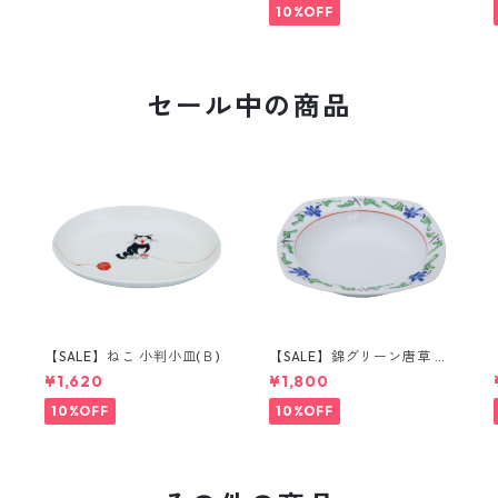
10%OFF
セール中の商品
【SALE】ねこ 小判小皿(Ｂ)
【SALE】錦グリーン唐草 取
鉢
¥1,620
¥1,800
10%OFF
10%OFF