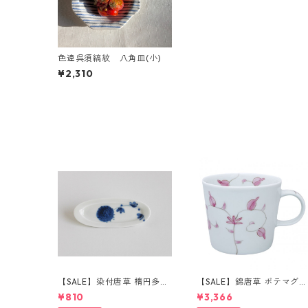
色違呉須縞紋 八角皿(小)
¥2,310
【SALE】染付唐草 楕円多用
【SALE】錦唐草 ポテマグカ
珍味皿
ップ(ピンク)
¥810
¥3,366