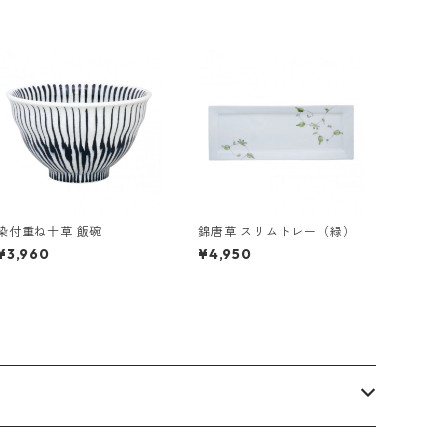
染付重ね十草 飯碗
錦唐草 スリムトレー（緑）
¥3,960
¥4,950