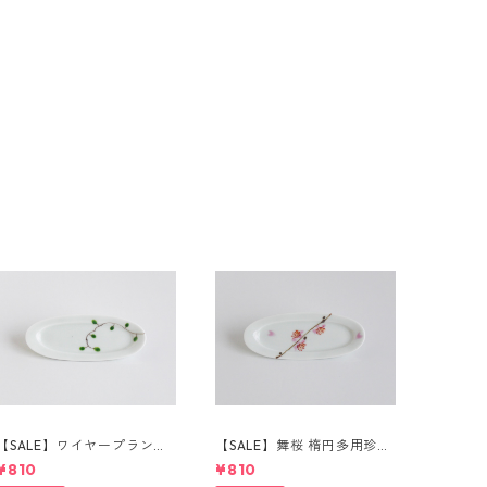
【SALE】ワイヤープランツ
【SALE】舞桜 楕円多用珍味
楕円多用珍味皿
皿
¥810
¥810