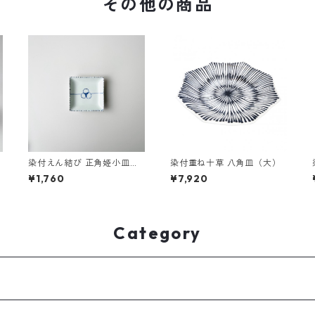
その他の商品
染付えん結び 正角姫小皿
染付重ね十草 八角皿（大）
（大）
¥1,760
¥7,920
Category