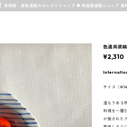
有田焼・波佐見焼のセレクトショップ ❖ 和食器通販ショップ 貴
色違呉須縞
¥2,310
Internatio
サイズ（Φ14.
温もりある
料理を一層
が施された
美味しそう