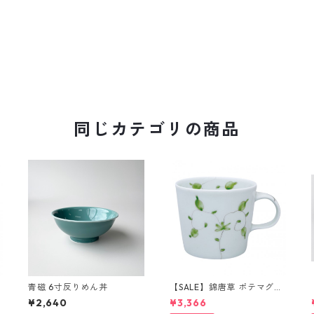
同じカテゴリの商品
青磁 6寸反りめん丼
【SALE】錦唐草 ポテマグカ
ップ(グリーン )
¥2,640
¥3,366