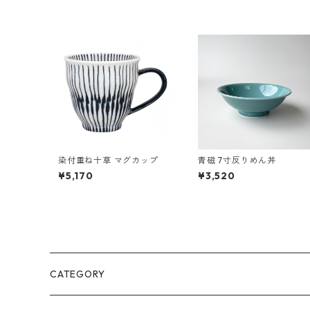
染付重ね十草 マグカップ
青磁 7寸反りめん丼
¥5,170
¥3,520
CATEGORY