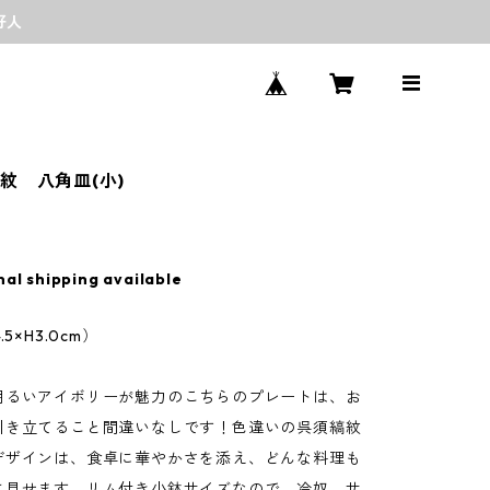
好人
紋 八角皿(小)
nal shipping available
5×H3.0cm）
明るいアイボリーが魅力のこちらのプレートは、お
引き立てること間違いなしです！色違いの呉須縞紋
デザインは、食卓に華やかさを添え、どんな料理も
に見せます。リム付き小鉢サイズなので、冷奴、サ