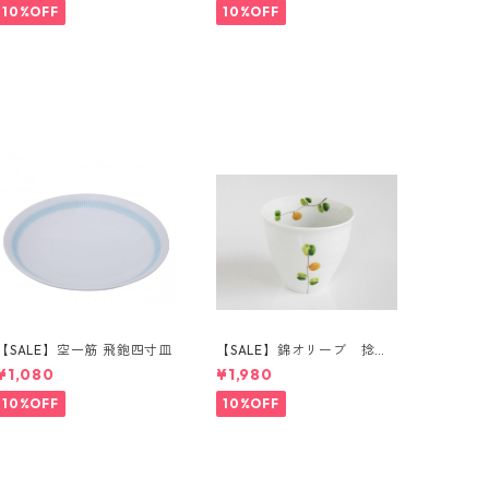
10%OFF
10%OFF
【SALE】空一筋 飛鉋四寸皿
【SALE】錦オリーブ 捻り
湯呑（橙）
¥1,080
¥1,980
10%OFF
10%OFF