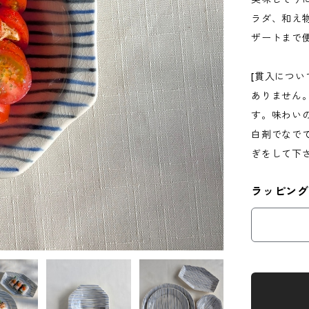
ラダ、和え
ザートまで
[貫入につい
ありません
す。味わい
白剤でなで
ぎをして下さ
ラッピング