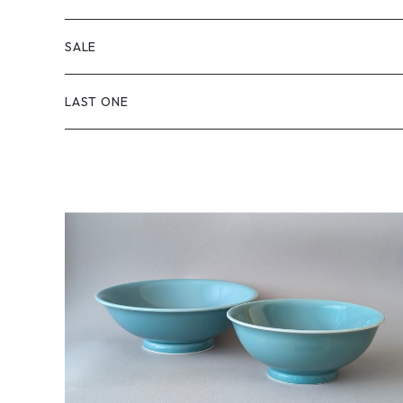
丸（12cm～ / 四寸皿）
小付・小鉢
飯碗・どんぶり
喜鶴製陶
SALE
丸（15cm～ / 五寸皿）
中鉢（12cm～）
飯碗
湯のみ・カップ
福泉窯
LAST ONE
丸（18cm～ / 六寸皿）
大鉢（20cm～）
子ども用飯碗
マグカップ・C&S
皓洋窯
丸（21cm～ / 七寸皿）
ボウル
どんぶり
急須・ポット
一峰窯
丸（24cm～ / 八寸皿）
スープ碗
箸置
白山陶器
丸（27cm～ / 九寸皿）
蓋物・段重
金善窯
正角皿
康創窯
長角皿