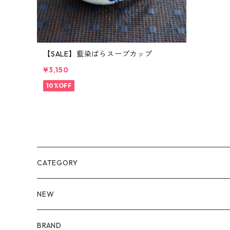
【SALE】藍染ばらスープカップ
¥3,150
10%OFF
CATEGORY
皿・プレート
NEW
丸（9cm～ / 三寸皿）
鉢・ボウル
BRAND