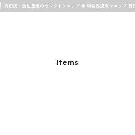
有田焼・波佐見焼のセレクトショップ ❖ 和食器通販ショップ 貴
Items