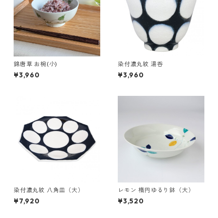
錦唐草 お椀(小)
染付濃丸紋 湯呑
¥3,960
¥3,960
染付濃丸紋 八角皿（大）
レモン 楕円ゆるり鉢（大）
¥7,920
¥3,520