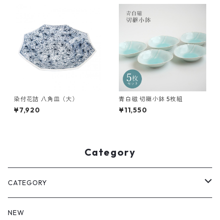
染付花詰 八角皿（大）
青白磁 切継小鉢 5枚組
¥7,920
¥11,550
Category
CATEGORY
皿・プレート
NEW