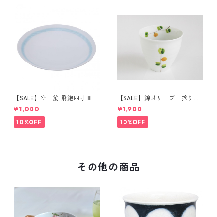
【SALE】空一筋 飛鉋四寸皿
【SALE】錦オリーブ 捻り湯
呑（橙）
¥1,080
¥1,980
10%OFF
10%OFF
その他の商品