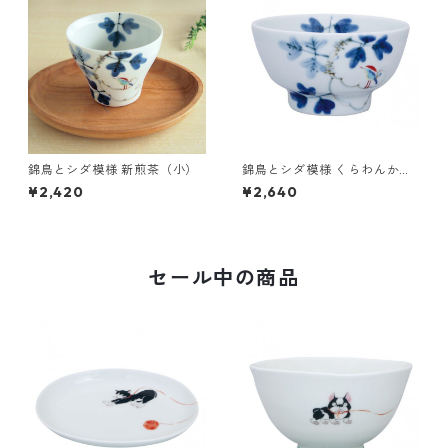
錦鳥とシダ模様 新煎茶（小）
錦鳥とシダ模様 くらわんか碗
（大）
¥2,420
¥2,640
セール中の商品