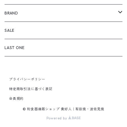
丸（9cm～ / 三寸皿）
鉢・ボウル
BRAND
丸（12cm～ / 四寸皿）
小付・小鉢
飯碗・どんぶり
喜鶴製陶
SALE
丸（15cm～ / 五寸皿）
中鉢（12cm～）
飯碗
湯のみ・カップ
福泉窯
LAST ONE
丸（18cm～ / 六寸皿）
大鉢（20cm～）
子ども用飯碗
マグカップ・C&S
皓洋窯
丸（21cm～ / 七寸皿）
ボウル
どんぶり
プライバシーポリシー
急須・ポット
一峰窯
特定商取引法に基づく表記
丸（24cm～ / 八寸皿）
スープ碗
会員規約
箸置
白山陶器
丸（27cm～ / 九寸皿）
© 和食器通販ショップ 貴好人｜有田焼・波佐見焼
蓋物・段重
金善窯
Powered by
正角皿