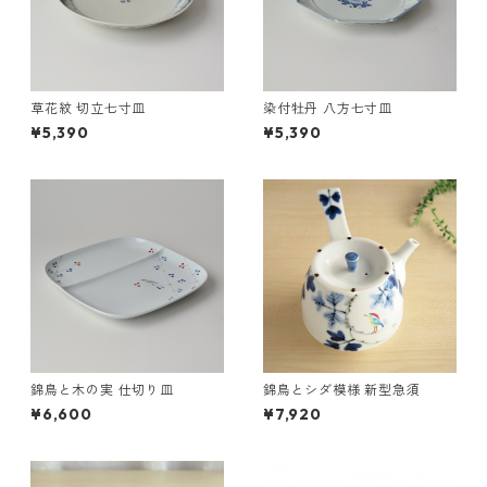
草花紋 切立七寸皿
染付牡丹 八方七寸皿
¥5,390
¥5,390
錦鳥と木の実 仕切り皿
錦鳥とシダ模様 新型急須
¥6,600
¥7,920