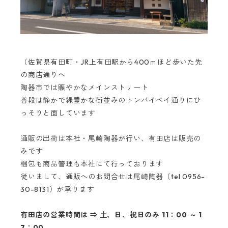
（佐賀県有田町・JR上有田駅から400ｍほど歩いた先
の商店通りへ
陶器市では賑やかなメインストリート
普段は静かで緑豊かな街並みのトンバイベイ通りにひ
っそりと面しています
通販の出荷は本社・尾崎陶器が行い、有田店は販売の
みです
梱包も商品管理も本社にて行っております
従いまして、通販へのお問合せは尾崎陶器（tel 0956-
30-8131）が承ります
有田店の営業時間は ⇒ 土、日、祝日のみ 11：00 ～ 1
7：00