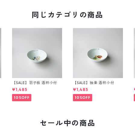
同じカテゴリの商品
【SALE】羽子板 酒杯小付
【SALE】独楽 酒杯小付
¥1,485
¥1,485
10%OFF
10%OFF
セール中の商品