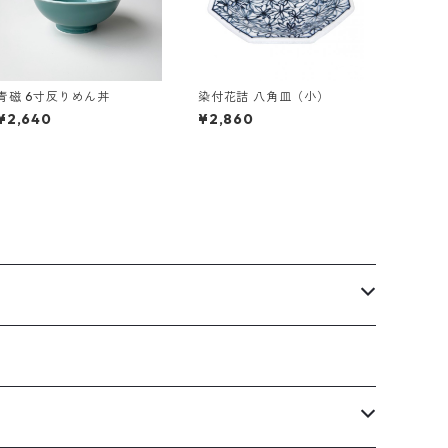
青磁 6寸反りめん丼
染付花詰 八角皿（小）
¥2,640
¥2,860