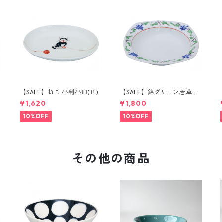
【SALE】ねこ 小判小皿(Ｂ)
【SALE】錦グリーン唐草 取
鉢
¥1,620
¥1,800
10%OFF
10%OFF
その他の商品