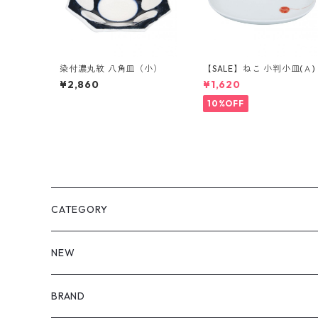
染付濃丸紋 八角皿（小）
【SALE】ねこ 小判小皿(Ａ)
¥2,860
¥1,620
10%OFF
CATEGORY
皿・プレート
NEW
丸（9cm～ / 三寸皿）
鉢・ボウル
BRAND