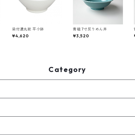
染付濃丸紋 平小鉢
青磁 7寸反りめん丼
¥4,620
¥3,520
Category