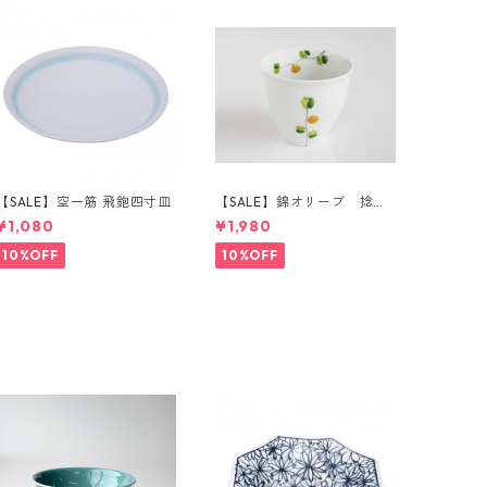
【SALE】空一筋 飛鉋四寸皿
【SALE】錦オリーブ 捻り
湯呑（橙）
¥1,080
¥1,980
10%OFF
10%OFF