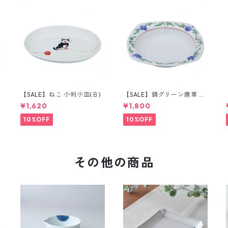
【SALE】ねこ 小判小皿(Ｂ)
【SALE】錦グリーン唐草 取
鉢
¥1,620
¥1,800
10%OFF
10%OFF
その他の商品