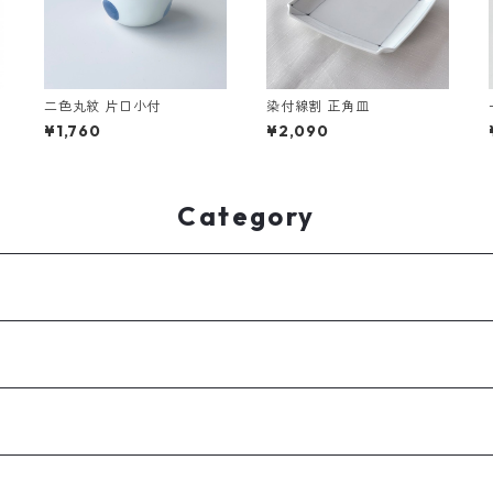
二色丸紋 片口小付
染付線割 正角皿
¥1,760
¥2,090
Category