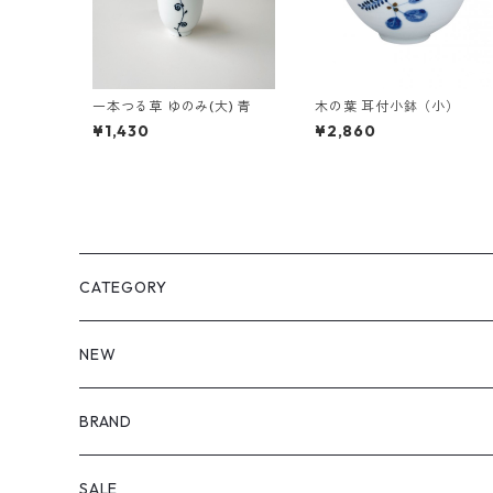
一本つる草 ゆのみ(大) 青
木の葉 耳付小鉢（小）
¥1,430
¥2,860
CATEGORY
皿・プレート
NEW
丸（9cm～ / 三寸皿）
鉢・ボウル
BRAND
丸（12cm～ / 四寸皿）
小付・小鉢
飯碗・どんぶり
喜鶴製陶
SALE