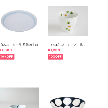
【SALE】空一筋 飛鉋四寸皿
【SALE】錦オリーブ 捻り
湯呑（橙）
¥1,080
¥1,980
10%OFF
10%OFF