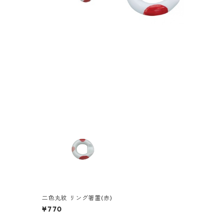
二色丸紋 リング箸置(赤)
¥770