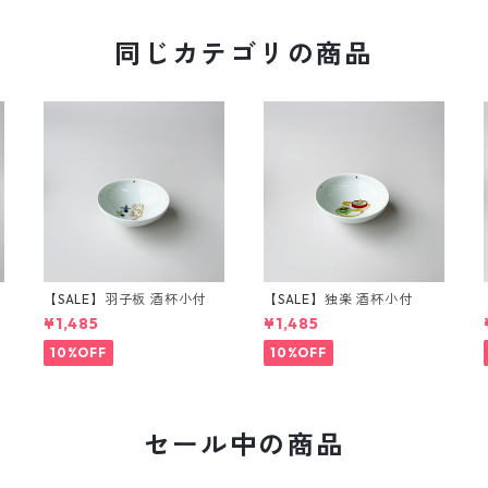
同じカテゴリの商品
【SALE】羽子板 酒杯小付
【SALE】独楽 酒杯小付
¥1,485
¥1,485
10%OFF
10%OFF
セール中の商品