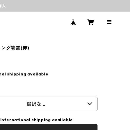
好人
リング箸置(赤)
nal shipping available
選択なし
International shipping available