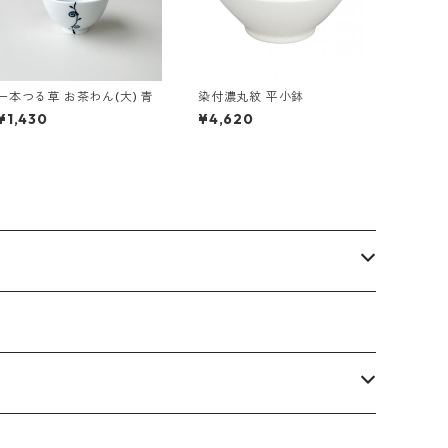
一本つる草 お茶わん(大) 青
染付濃丸紋 平小鉢
¥1,430
¥4,620