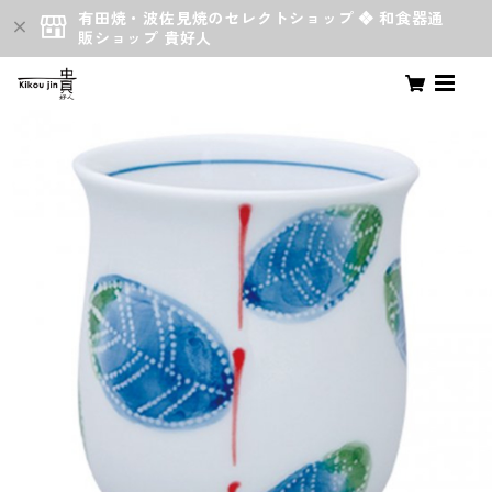
有田焼・波佐見焼のセレクトショップ ❖ 和食器通
販ショップ 貴好人