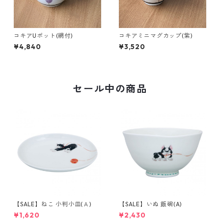
コキアUポット(網付)
コキアミニマグカップ(紫)
¥4,840
¥3,520
セール中の商品
【SALE】ねこ 小判小皿(Ａ)
【SALE】いぬ 飯碗(A)
¥1,620
¥2,430