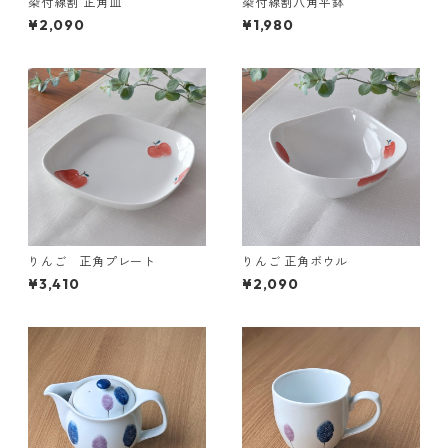
染付線割 正角皿
染付線割八角平鉢
¥2,090
¥1,980
りんご 正角プレート
りんご 正角ボウル
¥3,410
¥2,090