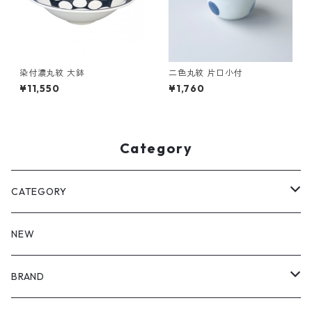
染付濃丸紋 大鉢
二色丸紋 片口小付
¥11,550
¥1,760
Category
CATEGORY
皿・プレート
NEW
丸（9cm～ / 三寸皿）
鉢・ボウル
BRAND