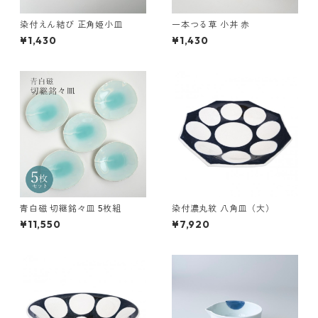
染付えん結び 正角姫小皿
一本つる草 小丼 赤
¥1,430
¥1,430
青白磁 切継銘々皿 5枚組
染付濃丸紋 八角皿（大）
¥11,550
¥7,920