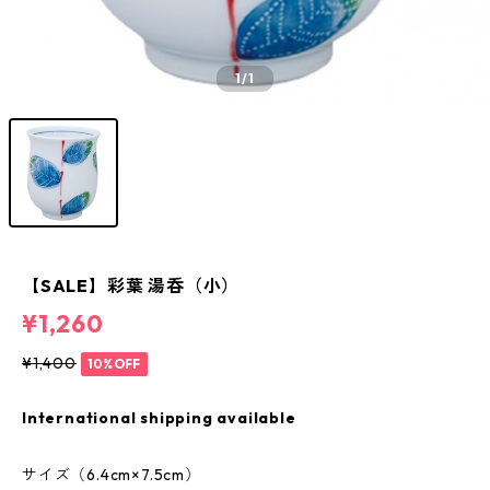
1
/1
【SALE】彩葉 湯呑（小）
¥1,260
¥1,400
10%OFF
International shipping available
サイズ（6.4cm×7.5cm）