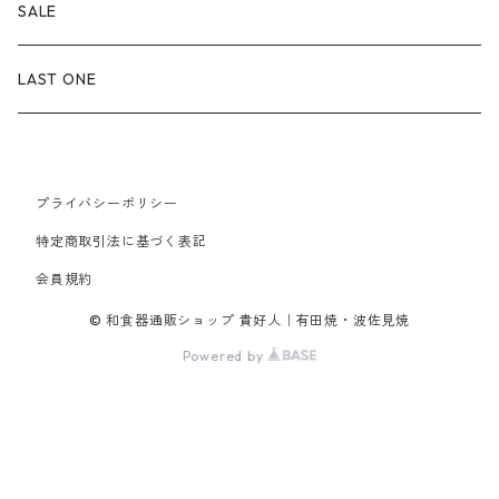
丸（12cm～ / 四寸皿）
小付・小鉢
飯碗・どんぶり
喜鶴製陶
SALE
丸（15cm～ / 五寸皿）
中鉢（12cm～）
飯碗
湯のみ・カップ
福泉窯
LAST ONE
丸（18cm～ / 六寸皿）
大鉢（20cm～）
子ども用飯碗
マグカップ・C&S
皓洋窯
丸（21cm～ / 七寸皿）
ボウル
どんぶり
プライバシーポリシー
急須・ポット
一峰窯
特定商取引法に基づく表記
丸（24cm～ / 八寸皿）
スープ碗
会員規約
箸置
白山陶器
丸（27cm～ / 九寸皿）
© 和食器通販ショップ 貴好人｜有田焼・波佐見焼
蓋物・段重
金善窯
Powered by
正角皿
康創窯
長角皿
陶房青