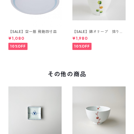
【SALE】空一筋 飛鉋四寸皿
【SALE】錦オリーブ 捻り湯
呑（橙）
¥1,080
¥1,980
10%OFF
10%OFF
その他の商品