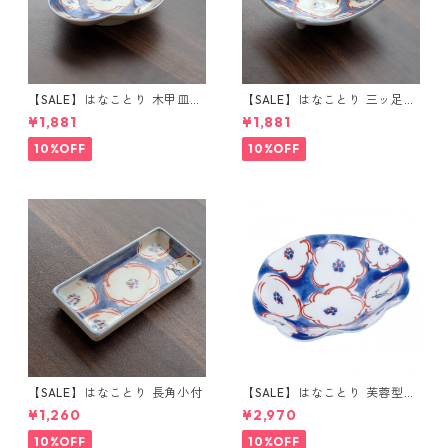
【SALE】はなことり 木甲皿
【SALE】はなことり 三ッ足角
(小)
小付
¥1,881
¥1,881
10%OFF
10%OFF
【SALE】はなことり 長角小付
【SALE】はなことり 芙蓉型小
鉢
¥1,260
¥2,970
10%OFF
10%OFF