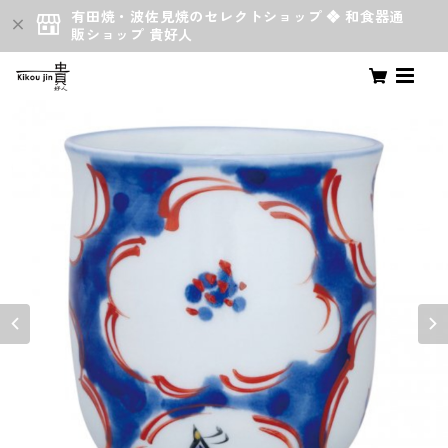
有田焼・波佐見焼のセレクトショップ ❖ 和食器通
販ショップ 貴好人