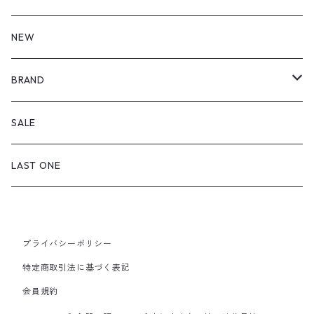
皿・プレート
NEW
丸（9cm～ / 三寸皿）
鉢・ボウル
BRAND
丸（12cm～ / 四寸皿）
小付・小鉢
飯碗・どんぶり
喜鶴製陶
SALE
丸（15cm～ / 五寸皿）
中鉢（12cm～）
飯碗
湯のみ・カップ
福泉窯
LAST ONE
丸（18cm～ / 六寸皿）
大鉢（20cm～）
子ども用飯碗
マグカップ・C&S
皓洋窯
丸（21cm～ / 七寸皿）
ボウル
どんぶり
プライバシーポリシー
急須・ポット
一峰窯
特定商取引法に基づく表記
丸（24cm～ / 八寸皿）
スープ碗
会員規約
箸置
白山陶器