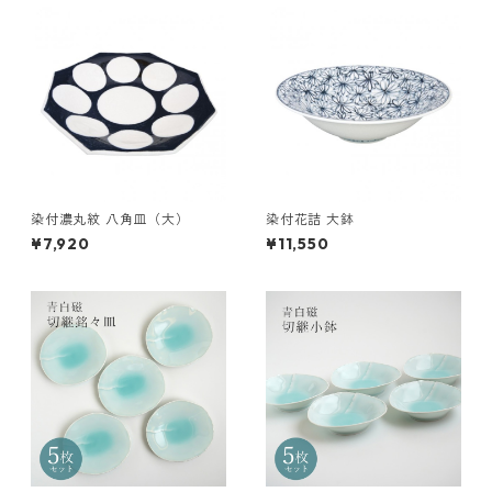
染付濃丸紋 八角皿（大）
染付花詰 大鉢
¥7,920
¥11,550