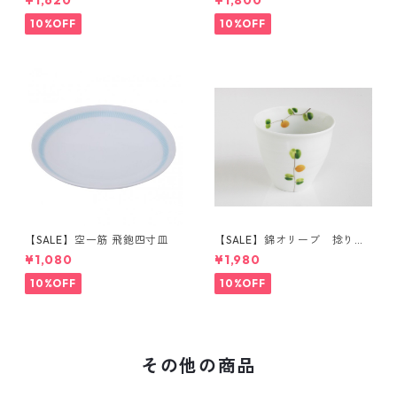
¥1,620
¥1,800
10%OFF
10%OFF
【SALE】空一筋 飛鉋四寸皿
【SALE】錦オリーブ 捻り湯
呑（橙）
¥1,080
¥1,980
10%OFF
10%OFF
その他の商品