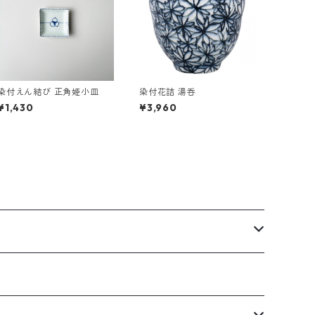
染付えん結び 正角姫小皿
染付花詰 湯呑
¥1,430
¥3,960