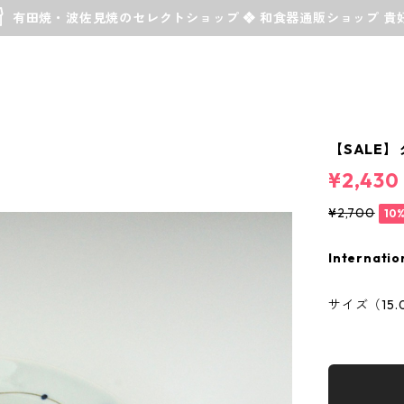
有田焼・波佐見焼のセレクトショップ ❖ 和食器通販ショップ 貴
【SALE】
¥2,430
¥2,700
10
Internatio
サイズ（15.0