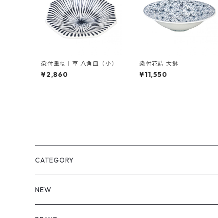
染付重ね十草 八角皿（小）
染付花詰 大鉢
¥2,860
¥11,550
CATEGORY
皿・プレート
NEW
丸（9cm～ / 三寸皿）