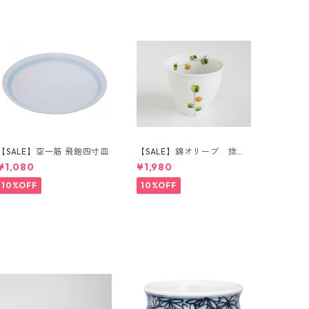
【SALE】空一筋 飛鉋四寸皿
【SALE】錦オリーブ 捻り
湯呑（橙）
¥1,080
¥1,980
10%OFF
10%OFF