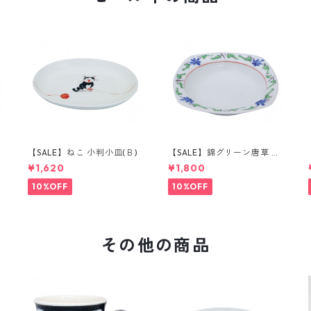
【SALE】ねこ 小判小皿(Ｂ)
【SALE】錦グリーン唐草 取
鉢
¥1,620
¥1,800
10%OFF
10%OFF
その他の商品