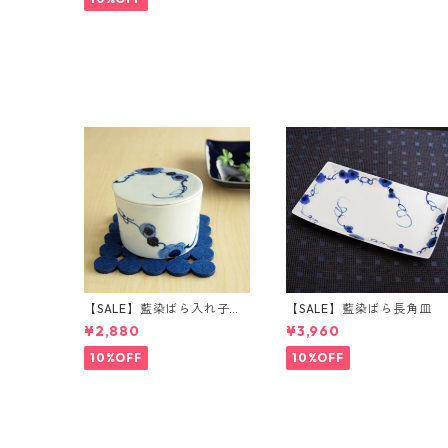
【SALE】藍染ばら入れ子
【SALE】藍染ばら長角皿
（中）
¥2,880
¥3,960
10%OFF
10%OFF