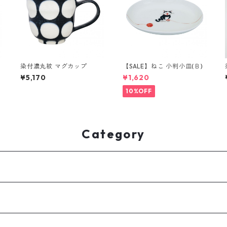
染付濃丸紋 マグカップ
【SALE】ねこ 小判小皿(Ｂ)
¥5,170
¥1,620
10%OFF
Category