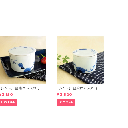
【SALE】藍染ばら入れ子
【SALE】藍染ばら入れ子
（大）
（小）
¥3,150
¥2,520
10%OFF
10%OFF