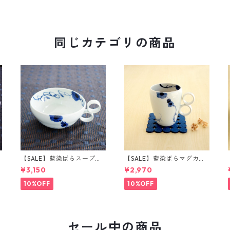
同じカテゴリの商品
【SALE】藍染ばらスープカ
【SALE】藍染ばらマグカッ
ップ
プ
¥3,150
¥2,970
10%OFF
10%OFF
セール中の商品