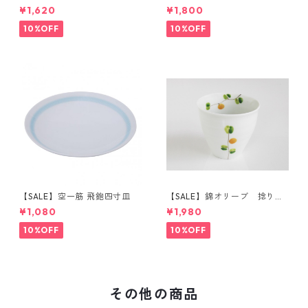
¥1,620
¥1,800
10%OFF
10%OFF
【SALE】空一筋 飛鉋四寸皿
【SALE】錦オリーブ 捻り湯
呑（橙）
¥1,080
¥1,980
10%OFF
10%OFF
その他の商品