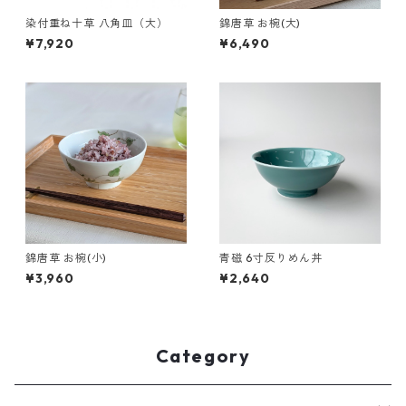
染付重ね十草 八角皿（大）
錦唐草 お椀(大)
¥7,920
¥6,490
錦唐草 お椀(小)
青磁 6寸反りめん丼
¥3,960
¥2,640
Category