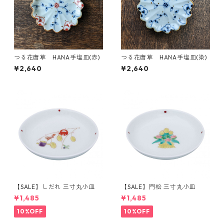
つる花唐草 HANA手塩皿(赤)
つる花唐草 HANA手塩皿(染)
¥2,640
¥2,640
【SALE】しだれ 三寸丸小皿
【SALE】門松 三寸丸小皿
¥1,485
¥1,485
10%OFF
10%OFF