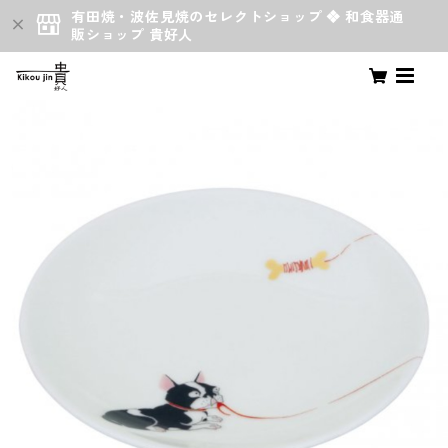
有田焼・波佐見焼のセレクトショップ ❖ 和食器通
販ショップ 貴好人