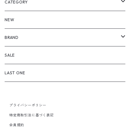
CATEGORY
皿・プレート
NEW
丸（9cm～ / 三寸皿）
鉢・ボウル
BRAND
丸（12cm～ / 四寸皿）
小付・小鉢
飯碗・どんぶり
喜鶴製陶
SALE
丸（15cm～ / 五寸皿）
中鉢（12cm～）
飯碗
湯のみ・カップ
福泉窯
LAST ONE
丸（18cm～ / 六寸皿）
大鉢（20cm～）
子ども用飯碗
マグカップ・C&S
皓洋窯
丸（21cm～ / 七寸皿）
ボウル
どんぶり
プライバシーポリシー
急須・ポット
一峰窯
特定商取引法に基づく表記
丸（24cm～ / 八寸皿）
スープ碗
会員規約
箸置
白山陶器