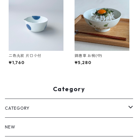
二色丸紋 片口小付
錦唐草 お椀(中)
¥1,760
¥5,280
Category
CATEGORY
皿・プレート
NEW