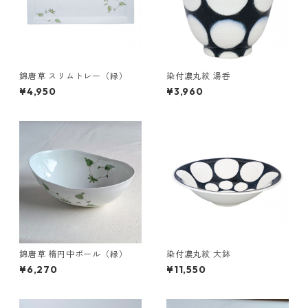
錦唐草 スリムトレー（緑）
染付濃丸紋 湯呑
¥4,950
¥3,960
錦唐草 楕円中ボール（緑）
染付濃丸紋 大鉢
¥6,270
¥11,550