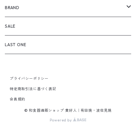
丸（9cm～ / 三寸皿）
鉢・ボウル
BRAND
丸（12cm～ / 四寸皿）
小付・小鉢
飯碗・どんぶり
喜鶴製陶
SALE
丸（15cm～ / 五寸皿）
中鉢（12cm～）
飯碗
湯のみ・カップ
福泉窯
LAST ONE
丸（18cm～ / 六寸皿）
大鉢（20cm～）
子ども用飯碗
マグカップ・C&S
皓洋窯
丸（21cm～ / 七寸皿）
ボウル
どんぶり
プライバシーポリシー
急須・ポット
一峰窯
特定商取引法に基づく表記
丸（24cm～ / 八寸皿）
スープ碗
会員規約
箸置
白山陶器
丸（27cm～ / 九寸皿）
© 和食器通販ショップ 貴好人｜有田焼・波佐見焼
蓋物・段重
金善窯
Powered by
正角皿