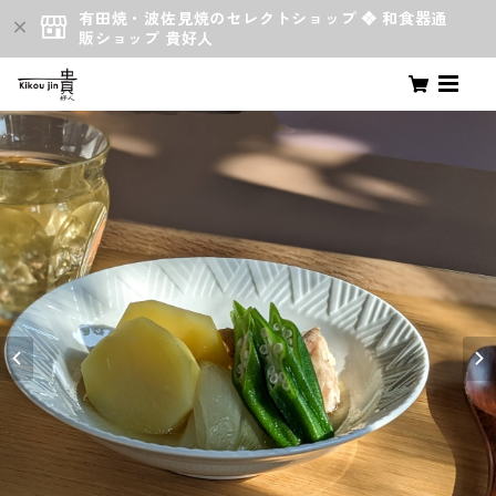
有田焼・波佐見焼のセレクトショップ ❖ 和食器通
販ショップ 貴好人