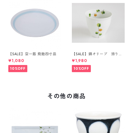
【SALE】空一筋 飛鉋四寸皿
【SALE】錦オリーブ 捻り湯
呑（橙）
¥1,080
¥1,980
10%OFF
10%OFF
その他の商品